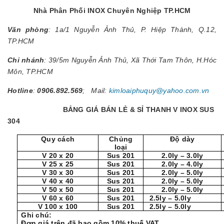
Nhà Phân Phối INOX Chuyên Nghiệp TP.HCM
Văn phòng
: 1a/1 Nguyễn Ảnh Thủ, P. Hiệp Thành, Q.12,
TP.HCM
Chi nhánh
: 39/5m Nguyễn Ảnh Thủ, Xã Thới Tam Thôn, H.Hóc
Môn, TP.HCM
Hotline
:
0906.892.569
; Mail:
kimloaiphuquy@yahoo.com.vn
BẢNG GIÁ BÁN LẺ & SỈ THANH V INOX SUS
304
Quy cách
Chủng
Độ dày
loại
V 20 x 20
Sus 201
2.0ly – 3.0ly
V 25 x 25
Sus 201
2.0ly – 4.0ly
V 30 x 30
Sus 201
2.0ly – 5.0ly
V 40 x 40
Sus 201
2.0ly – 5.0ly
V 50 x 50
Sus 201
2.0ly – 5.0ly
V 60 x 60
Sus 201
2.5ly – 5.0ly
V 100 x 100
Sus 201
2.5ly – 5.0ly
Ghi chú:
Đơn giá trên đã bao gồm 10% thuế VAT