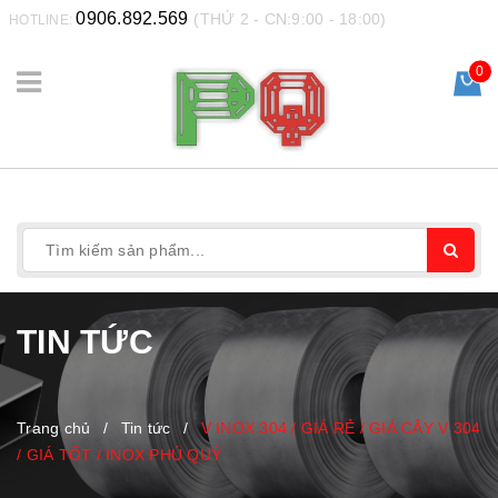
0906.892.569
(THỨ 2 - CN:9:00 - 18:00)
HOTLINE:
0
TIN TỨC
Trang chủ
/
Tin tức
/
V INOX 304 / GIÁ RẺ / GIÁ CÂY V 304
/ GIÁ TỐT / INOX PHÚ QUÝ