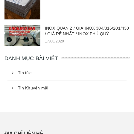
INOX QUẬN 2 / GIÁ INOX 304/316/201/430
/ GIÁ RẺ NHẤT / INOX PHÚ QUÝ
17/08/2020
DANH MỤC BÀI VIẾT
Tin tức
Tin Khuyến mãi
ĐỊA CHỈ LIÊN HỆ