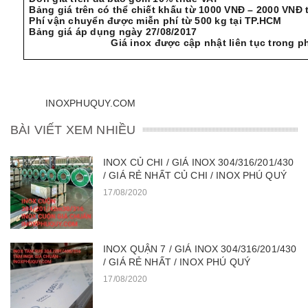
Bảng giá trên có thể chiết khấu từ 1000 VNĐ – 2000 VNĐ
Phí vận chuyển được miễn phí từ 500 kg tại TP.HCM
Bảng giá áp dụng ngày 
Giá inox được cập nhật liên tục trong phần
INOXPHUQUY.COM
BÀI VIẾT XEM NHIỀU
INOX CỦ CHI / GIÁ INOX 304/316/201/430
/ GIÁ RẺ NHẤT CỦ CHI / INOX PHÚ QUÝ
17/08/2020
INOX QUẬN 7 / GIÁ INOX 304/316/201/430
/ GIÁ RẺ NHẤT / INOX PHÚ QUÝ
17/08/2020