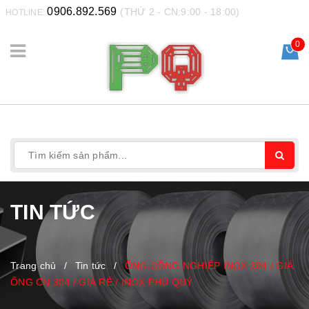
0906.892.569
(THỨ 2 - CN:9:00 - 18:00)
HOTLINE:
0
TIN TỨC
Trang chủ
/
Tin tức
/
ỐNG CÔNG NGHIỆP INOX 304 / GIÁ
ỐNG CN 304 / GIÁ RẺ / INOX PHÚ QUÝ