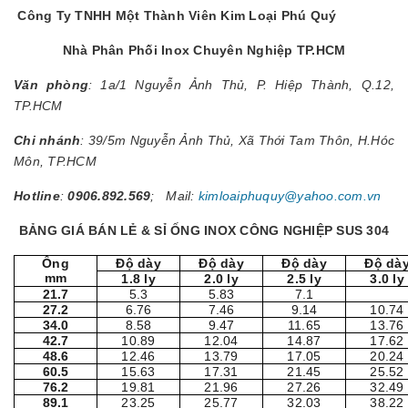
Công Ty TNHH Một Thành Viên Kim Loại Phú Quý
Nhà Phân Phối Inox Chuyên Nghiệp TP.HCM
Văn phòng
: 1a/1 Nguyễn Ảnh Thủ, P. Hiệp Thành, Q.12,
TP.HCM
Chi nhánh
: 39/5m Nguyễn Ảnh Thủ, Xã Thới Tam Thôn, H.Hóc
Môn, TP.HCM
Hotline
:
0906.892.569
; Mail:
kimloaiphuquy@yahoo.com.vn
BẢNG GIÁ BÁN LẺ & SỈ ỐNG INOX CÔNG NGHIỆP SUS 304
Ống
Độ dày
Độ dày
Độ dày
Độ dà
mm
1.8 ly
2.0 ly
2.5 ly
3.0 ly
21.7
5.3
5.83
7.1
27.2
6.76
7.46
9.14
10.74
34.0
8.58
9.47
11.65
13.76
42.7
10.89
12.04
14.87
17.62
48.6
12.46
13.79
17.05
20.24
60.5
15.63
17.31
21.45
25.52
76.2
19.81
21.96
27.26
32.49
89.1
23.25
25.77
32.03
38.22