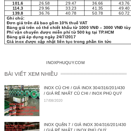
101.6
26.58
29.47
36.66
43.76
114.3
29.96
33.23
41.35
49.40
139.8
36.76
40.78
50.78
60.72
Ghi chú:
Đơn giá trên đã bao gồm 10% thuế VAT
Bảng giá trên có thể chiết khấu từ 1000 VNĐ – 3000 VNĐ tù
Phí vận chuyển được miễn phí từ 500 kg tại TP.HCM
Bảng giá áp dụng ngày 24/7/2017
Giá inox được cập nhật liên tục trong phần tin tức
INOXPHUQUY.COM
BÀI VIẾT XEM NHIỀU
INOX CỦ CHI / GIÁ INOX 304/316/201/430
/ GIÁ RẺ NHẤT CỦ CHI / INOX PHÚ QUÝ
17/08/2020
INOX QUẬN 7 / GIÁ INOX 304/316/201/430
/ GIÁ RẺ NHẤT / INOX PHÚ QUÝ