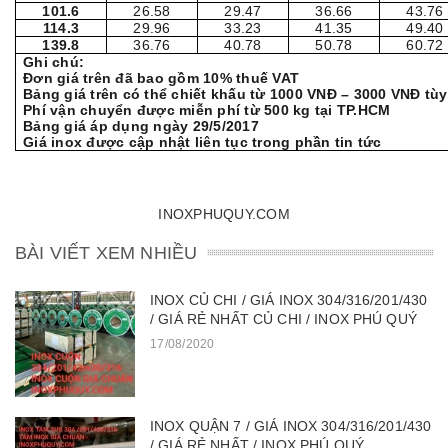
101.6
26.58
29.47
36.66
43.76
114.3
29.96
33.23
41.35
49.40
139.8
36.76
40.78
50.78
60.72
Ghi chú:
Đơn giá trên đã bao gồm 10% thuế VAT
Bảng giá trên có thể chiết khấu từ 1000 VNĐ – 3000 VNĐ tù
Phí vận chuyển được miễn phí từ 500 kg tại TP.HCM
Bảng giá áp dụng ngày 29/5/2017
Giá inox được cập nhật liên tục trong phần tin tức
INOXPHUQUY.COM
BÀI VIẾT XEM NHIỀU
INOX CỦ CHI / GIÁ INOX 304/316/201/430
/ GIÁ RẺ NHẤT CỦ CHI / INOX PHÚ QUÝ
17/08/2020
INOX QUẬN 7 / GIÁ INOX 304/316/201/430
/ GIÁ RẺ NHẤT / INOX PHÚ QUÝ