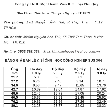
Công Ty TNHH Một Thành Viên Kim Loại Phú Quý
Nhà Phân Phối Inox Chuyên Nghiệp TP.HCM
Văn phòng
: 1a/1 Nguyễn Ảnh Thủ, P. Hiệp Thành, Q.12,
TP.HCM
Chi nhánh
: 39/5m Nguyễn Ảnh Thủ, Xã Thới Tam Thôn, H.Hóc
Môn, TP.HCM
Hotline
:
0906.892.569
; Mail:
kimloaiphuquy@yahoo.com.vn
BẢNG GIÁ BÁN LẺ & SỈ ỐNG INOX CÔNG NGHIỆP SUS 304
Ống
Độ dày
Độ dày
Độ dày
Độ dà
mm
1.8 ly
2.0 ly
2.5 ly
3.0 ly
21.7
5.3
5.83
7.1
27.2
6.76
7.46
9.14
10.74
34.0
8.58
9.47
11.65
13.76
42.7
10.89
12.04
14.87
17.62
48.6
12.46
13.79
17.05
20.24
60.5
15.63
17.31
21.45
25.52
76.2
19.81
21.96
27.26
32.49
89.1
23.25
25.77
32.03
38.22