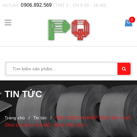
0906.892.569
(THỨ 2 - CN:9:00 - 18:00)
HOTLINE:
0
TIN TỨC
Trang chủ
/
Tin tức
/
ỐNG CÔNG NGHIỆP INOX 304 / GIÁ
ỐNG CN 304 / GIÁ RẺ / INOX PHÚ QUÝ