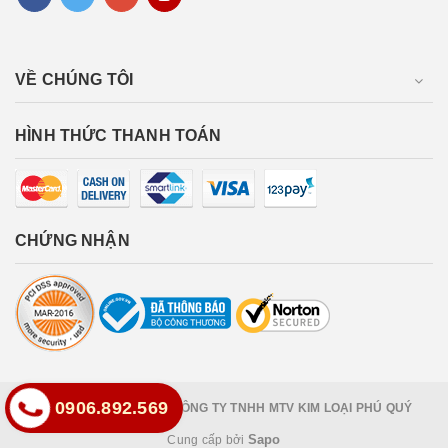
VỀ CHÚNG TÔI
HÌNH THỨC THANH TOÁN
CHỨNG NHẬN
0906.892.569
Bản quyền thuộc về
CÔNG TY TNHH MTV KIM LOẠI PHÚ QUÝ
Sapo
Cung cấp bởi