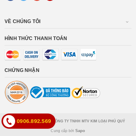
VỀ CHÚNG TÔI
HÌNH THỨC THANH TOÁN
CHỨNG NHẬN
0906.892.569
Bản quyền thuộc về
CÔNG TY TNHH MTV KIM LOẠI PHÚ QUÝ
Sapo
Cung cấp bởi