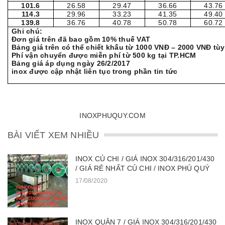
101.6
26.58
29.47
36.66
43.76
114.3
29.96
33.23
41.35
49.40
139.8
36.76
40.78
50.78
60.72
Ghi chú:
Đơn giá trên đã bao gồm 10% thuế VAT
Bảng giá trên có thể chiết khấu từ 1000 VNĐ – 2000 VNĐ tù
Phí vận chuyển được miễn phí từ 500 kg tại TP.HCM
Bảng giá áp dụng ngày 26
inox được cập nhật liên tục trong phần tin tức
INOXPHUQUY.COM
BÀI VIẾT XEM NHIỀU
INOX CỦ CHI / GIÁ INOX 304/316/201/430
/ GIÁ RẺ NHẤT CỦ CHI / INOX PHÚ QUÝ
17/08/2020
INOX QUẬN 7 / GIÁ INOX 304/316/201/430