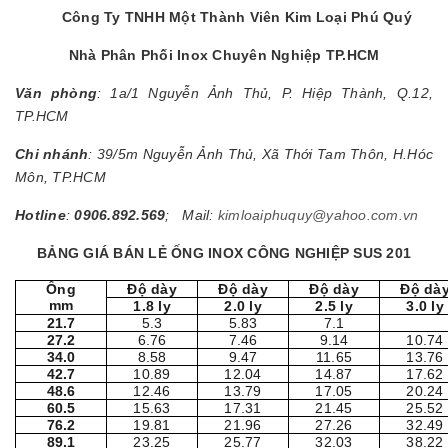
Công Ty TNHH Một Thành Viên Kim Loại Phú Quý
Nhà Phân Phối Inox Chuyên Nghiệp TP.HCM
Văn phòng
: 1a/1 Nguyễn Ảnh Thủ, P. Hiệp Thành, Q.12,
TP.HCM
Chi nhánh
: 39/5m Nguyễn Ảnh Thủ, Xã Thới Tam Thôn, H.Hóc
Môn, TP.HCM
Hotline
:
0906.892.569
; Mail:
kimloaiphuquy@yahoo.com.vn
BẢNG GIÁ BÁN LẺ ỐNG INOX CÔNG NGHIỆP SUS 201
Ống
Độ dày
Độ dày
Độ dày
Độ dà
mm
1.8 ly
2.0 ly
2.5 ly
3.0 ly
21.7
5.3
5.83
7.1
27.2
6.76
7.46
9.14
10.74
34.0
8.58
9.47
11.65
13.76
42.7
10.89
12.04
14.87
17.62
48.6
12.46
13.79
17.05
20.24
60.5
15.63
17.31
21.45
25.52
76.2
19.81
21.96
27.26
32.49
89.1
23.25
25.77
32.03
38.22