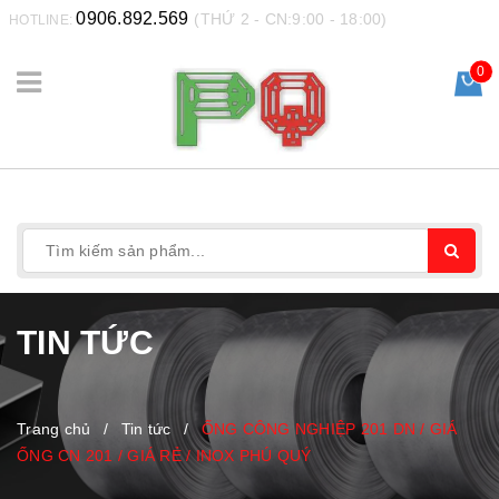
0906.892.569
(THỨ 2 - CN:9:00 - 18:00)
HOTLINE:
0
TIN TỨC
Trang chủ
/
Tin tức
/
ỐNG CÔNG NGHIỆP 201 DN / GIÁ
ỐNG CN 201 / GIÁ RẺ / INOX PHÚ QUÝ