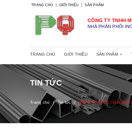
TRANG CHỦ
GIỚI THIỆU
SẢN PHẨM
CÔNG TY TNHH M
NHÀ PHÂN PHỐI IN
TRANG CHỦ
GIỚI THIỆU
SẢN PHẨM
TIN TỨC
Trang chủ
/
Tin tức
/
INOX THU DUC / GIA MOI 