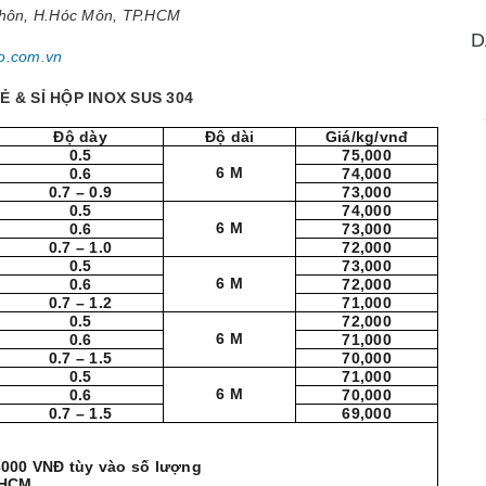
Thôn, H.Hóc Môn, TP.HCM
D
o.com.vn
Ẻ & SỈ HỘP INOX SUS 304
Độ dày
Độ dài
Giá/kg/vnđ
0.5
75,000
6 M
0.6
74,000
0.7 – 0.9
73,000
0.5
74,000
6 M
0.6
73,000
0.7 – 1.0
72,000
0.5
73,000
6 M
0.6
72,000
0.7 – 1.2
71,000
0.5
72,000
6 M
0.6
71,000
0.7 – 1.5
70,000
0.5
71,000
6 M
0.6
70,000
0.7 – 1.5
69,000
 3000 VNĐ tùy vào số lượng
.HCM