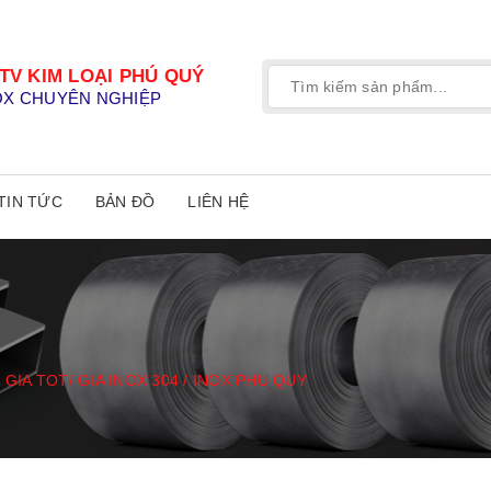
TV KIM LOẠI PHÚ QUÝ
OX CHUYÊN NGHIỆP
TIN TỨC
BẢN ĐỒ
LIÊN HỆ
/ GIA TOT/ GIA INOX 304 / INOX PHU QUY