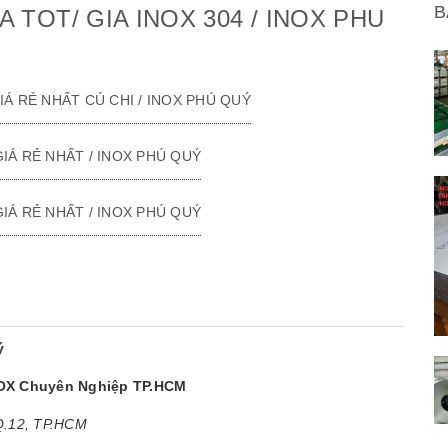
B
IA TOT/ GIA INOX 304 / INOX PHU
 GIÁ RẺ NHẤT CỦ CHI / INOX PHÚ QUÝ
 GIÁ RẺ NHẤT / INOX PHÚ QUÝ
 GIÁ RẺ NHẤT / INOX PHÚ QUÝ
ý
NOX Chuyên Nghiệp TP.HCM
 Q.12, TP.HCM