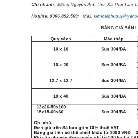
Chi nhánh
: 39/5m Nguyễn Ảnh Thủ, Xã Thới Tam 
Hotline
:
0906.892.569
; Mail:
kimloaiphuquy@yaho
BẢNG GIÁ BÁN L
Quy cách
Mác thép
10 x 10
Sus 304/BA
10 x 20
Sus 304/BA
12.7 x 12.7
Sus 304/BA
10 x 40
Sus 304/BA
13x26-50x100
15x15-60x60
Sus 304/BA
Ghi chú:
Đơn giá trên đã bao gồm 10% thuế VAT
Bảng giá trên có thể chiết khấu từ 1000 VNĐ –
Phí vận chuyển được miễn phí từ 500 kg tại TP