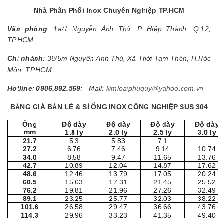
Nhà Phân Phối Inox Chuyên Nghiệp TP.HCM
Văn phòng
: 1a/1 Nguyễn Ảnh Thủ, P. Hiệp Thành, Q.12,
TP.HCM
Chi nhánh
: 39/5m Nguyễn Ảnh Thủ, Xã Thới Tam Thôn, H.Hóc
Môn, TP.HCM
Hotline
:
0906.892.569
; Mail:
kimloaiphuquy@yahoo.com.vn
BẢNG GIÁ BÁN LẺ & SỈ ỐNG INOX CÔNG NGHIỆP SUS 304
Ống
Độ dày
Độ dày
Độ dày
Độ dà
mm
1.8 ly
2.0 ly
2.5 ly
3.0 ly
21.7
5.3
5.83
7.1
27.2
6.76
7.46
9.14
10.74
34.0
8.58
9.47
11.65
13.76
42.7
10.89
12.04
14.87
17.62
48.6
12.46
13.79
17.05
20.24
60.5
15.63
17.31
21.45
25.52
76.2
19.81
21.96
27.26
32.49
89.1
23.25
25.77
32.03
38.22
101.6
26.58
29.47
36.66
43.76
114.3
29.96
33.23
41.35
49.40