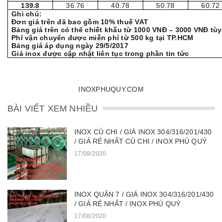
139.8
36.76
40.78
50.78
60.72
Ghi chú:
Đơn giá trên đã bao gồm 10% thuế VAT
Bảng giá trên có thể chiết khấu từ 1000 VNĐ – 3000 VNĐ tù
Phí vận chuyển được miễn phí từ 500 kg tại TP.HCM
Bảng giá áp dụng ngày 29/5/2017
Giá inox được cập nhật liên tục trong phần tin tức
INOXPHUQUY.COM
BÀI VIẾT XEM NHIỀU
INOX CỦ CHI / GIÁ INOX 304/316/201/430
/ GIÁ RẺ NHẤT CỦ CHI / INOX PHÚ QUÝ
17/08/2020
INOX QUẬN 7 / GIÁ INOX 304/316/201/430
/ GIÁ RẺ NHẤT / INOX PHÚ QUÝ
17/08/2020