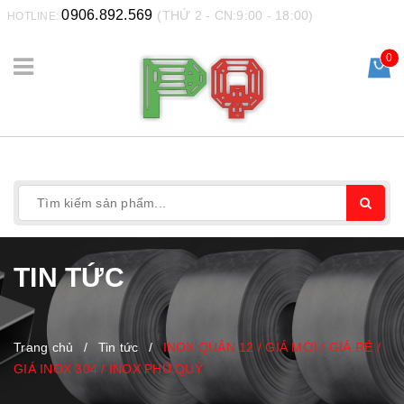
0906.892.569
(THỨ 2 - CN:9:00 - 18:00)
HOTLINE:
0
TIN TỨC
Trang chủ
/
Tin tức
/
INOX QUẬN 12 / GIÁ MỚI / GIÁ RẺ /
GIÁ INOX 304 / INOX PHÚ QUÝ