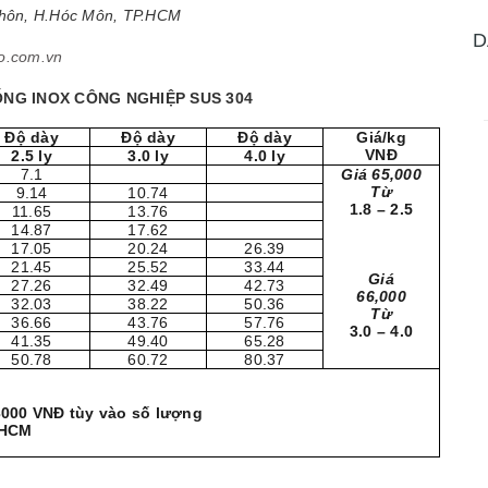
Thôn, H.Hóc Môn, TP.HCM
D
o.com.vn
ỐNG INOX CÔNG NGHIỆP SUS 304
Độ dày
Độ dày
Độ dày
Giá/kg
VNĐ
2.5 ly
3.0 ly
4.0 ly
7.1
Giá 65,000
Từ
9.14
10.74
1.8 – 2.5
11.65
13.76
14.87
17.62
17.05
20.24
26.39
21.45
25.52
33.44
Giá
27.26
32.49
42.73
66,000
32.03
38.22
50.36
Từ
36.66
43.76
57.76
3.0 – 4.0
41.35
49.40
65.28
50.78
60.72
80.37
 3000 VNĐ tùy vào số lượng
.HCM