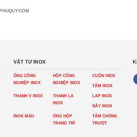
XPHUQUY.COM
VẬT TƯ INOX
K
,
ỐNG CÔNG
HỘP CÔNG
CUỘN INOX
NGHIỆP INOX
NGHIỆP INOX
TẤM INOX
THANH V INOX
THANH LA
LAP INOX
INOX
DÂY INOX
INOX MÀU
ỐNG HỘP
TẤM CHỐNG
TRANG TRÍ
TRƯỢT