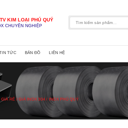
TV KIM LOẠI PHÚ QUÝ
OX CHUYÊN NGHIỆP
TIN TỨC
BẢN ĐỒ
LIÊN HỆ
 GIÁ RẺ / GIÁ INOX 304 / INOX PHÚ QUÝ