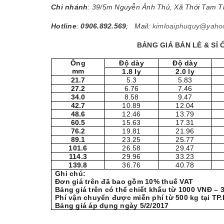
Chi nhánh
: 39/5m Nguyễn Ảnh Thủ, Xã Thới Tam 
Hotline
:
0906.892.569
; Mail:
kimloaiphuquy@yaho
BẢNG GIÁ BÁN LẺ & SỈ 
Ống
Độ dày
Độ dày
mm
1.8 ly
2.0 ly
21.7
5.3
5.83
27.2
6.76
7.46
34.0
8.58
9.47
42.7
10.89
12.04
48.6
12.46
13.79
60.5
15.63
17.31
76.2
19.81
21.96
89.1
23.25
25.77
101.6
26.58
29.47
114.3
29.96
33.23
139.8
36.76
40.78
Ghi chú:
Đơn giá trên đã bao gồm 10% thuế VAT
Bảng giá trên có thể chiết khấu từ 1000 VNĐ –
Phí vận chuyển được miễn phí từ 500 kg tại TP
Bảng giá áp dụng ngày 5/2/2017