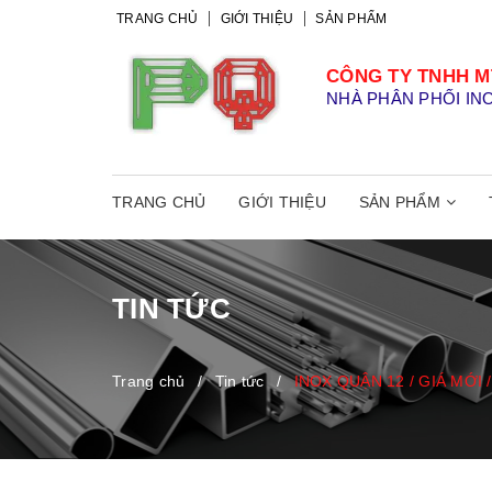
TRANG CHỦ
GIỚI THIỆU
SẢN PHẨM
CÔNG TY TNHH M
NHÀ PHÂN PHỐI IN
TRANG CHỦ
GIỚI THIỆU
SẢN PHẨM
TIN TỨC
Trang chủ
/
Tin tức
/
INOX QUẬN 12 / GIÁ MỚI /