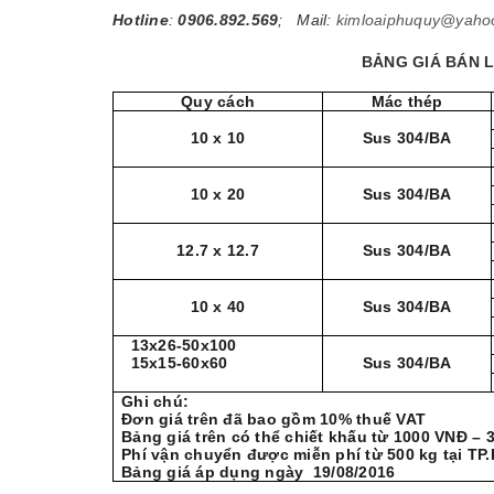
Hotline
:
0906.892.569
; Mail:
kimloaiphuquy@yaho
BẢNG GIÁ BÁN L
Quy cách
Mác thép
10 x 10
Sus 304/BA
10 x 20
Sus 304/BA
12.7 x 12.7
Sus 304/BA
10 x 40
Sus 304/BA
13x26-50x100
15x15-60x60
Sus 304/BA
Ghi chú:
Đơn giá trên đã bao gồm 10% thuế VAT
Bảng giá trên có thể chiết khấu từ 1000 VNĐ –
Phí vận chuyển được miễn phí từ 500 kg tại TP
Bảng giá áp dụng ngày 19/08/2016