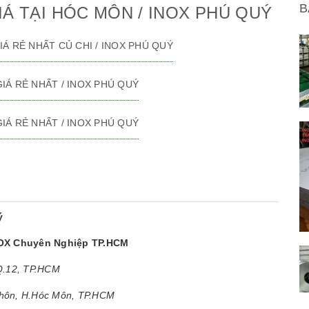
B
IÁ TẠI HÓC MÔN / INOX PHÚ QUÝ
 GIÁ RẺ NHẤT CỦ CHI / INOX PHÚ QUÝ
 GIÁ RẺ NHẤT / INOX PHÚ QUÝ
 GIÁ RẺ NHẤT / INOX PHÚ QUÝ
ý
NOX Chuyên Nghiệp TP.HCM
 Q.12, TP.HCM
Thôn, H.Hóc Môn, TP.HCM