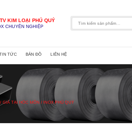
TV KIM LOẠI PHÚ QUÝ
OX CHUYÊN NGHIỆP
TIN TỨC
BẢN ĐỒ
LIÊN HỆ
/ GIÁ TẠI HÓC MÔN / INOX PHÚ QUÝ