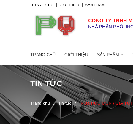
TRANG CHỦ
GIỚI THIỆU
SẢN PHẨM
CÔNG TY TNHH M
NHÀ PHÂN PHỐI IN
TRANG CHỦ
GIỚI THIỆU
SẢN PHẨM
TIN TỨC
Trang chủ
/
Tin tức
/
INOX HÓC MÔN / GIÁ TỐT