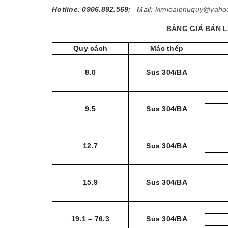
Hotline
:
0906.892.569
; Mail:
kimloaiphuquy@yaho
BẢNG GIÁ BÁN L
Quy cách
Mác thép
8.0
Sus 304/BA
9.5
Sus 304/BA
12.7
Sus 304/BA
15.9
Sus 304/BA
19.1 – 76.3
Sus 304/BA