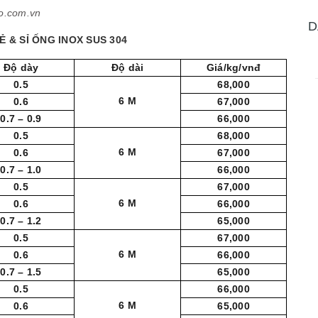
o.com.vn
D
Ẻ & SỈ ỐNG INOX SUS 304
Độ dày
Độ dài
Giá/kg/vnđ
0.5
68,000
6 M
0.6
67,000
0.7 – 0.9
66,000
0.5
68,000
6 M
0.6
67,000
0.7 – 1.0
66,000
0.5
67,000
6 M
0.6
66,000
0.7 – 1.2
65,000
0.5
67,000
6 M
0.6
66,000
0.7 – 1.5
65,000
0.5
66,000
6 M
0.6
65,000