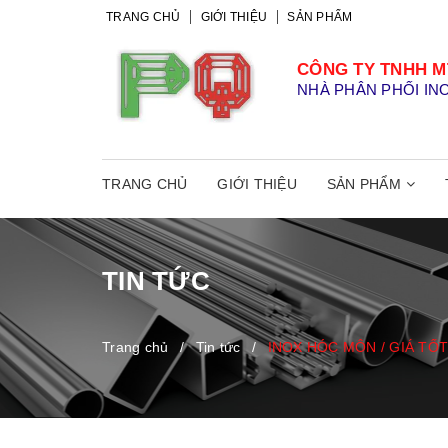
TRANG CHỦ
GIỚI THIỆU
SẢN PHẨM
CÔNG TY TNHH M
NHÀ PHÂN PHỐI IN
TRANG CHỦ
GIỚI THIỆU
SẢN PHẨM
TIN TỨC
Trang chủ
/
Tin tức
/
INOX HÓC MÔN / GIÁ TỐT