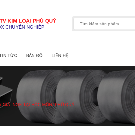
TV KIM LOẠI PHÚ QUÝ
OX CHUYÊN NGHIỆP
TIN TỨC
BẢN ĐỒ
LIÊN HỆ
/ GIÁ INOX TẠI HÓC MÔN/ PHÚ QUÝ