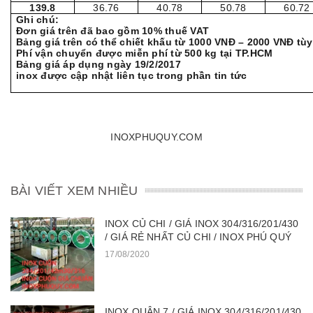
139.8
36.76
40.78
50.78
60.72
Ghi chú:
Đơn giá trên đã bao gồm 10% thuế VAT
Bảng giá trên có thể chiết khấu từ 1000 VNĐ – 2000 VNĐ tù
Phí vận chuyển được miễn phí từ 500 kg tại TP.HCM
Bảng giá áp dụng ngày 19
inox được cập nhật liên tục trong phần tin tức
INOXPHUQUY.COM
BÀI VIẾT XEM NHIỀU
INOX CỦ CHI / GIÁ INOX 304/316/201/430
/ GIÁ RẺ NHẤT CỦ CHI / INOX PHÚ QUÝ
17/08/2020
INOX QUẬN 7 / GIÁ INOX 304/316/201/430