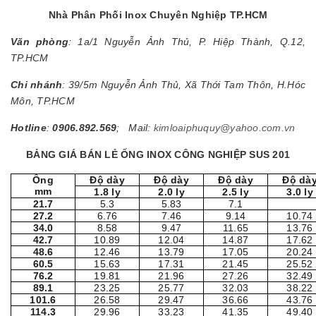
Nhà Phân Phối Inox Chuyên Nghiệp TP.HCM
Văn phòng
: 1a/1 Nguyễn Ảnh Thủ, P. Hiệp Thành, Q.12,
TP.HCM
Chi nhánh
: 39/5m Nguyễn Ảnh Thủ, Xã Thới Tam Thôn, H.Hóc
Môn, TP.HCM
Hotline
:
0906.892.569
; Mail:
kimloaiphuquy@yahoo.com.vn
BẢNG GIÁ BÁN LẺ ỐNG INOX CÔNG NGHIỆP SUS 201
Ống
Độ dày
Độ dày
Độ dày
Độ dà
mm
1.8 ly
2.0 ly
2.5 ly
3.0 ly
21.7
5.3
5.83
7.1
27.2
6.76
7.46
9.14
10.74
34.0
8.58
9.47
11.65
13.76
42.7
10.89
12.04
14.87
17.62
48.6
12.46
13.79
17.05
20.24
60.5
15.63
17.31
21.45
25.52
76.2
19.81
21.96
27.26
32.49
89.1
23.25
25.77
32.03
38.22
101.6
26.58
29.47
36.66
43.76
114.3
29.96
33.23
41.35
49.40