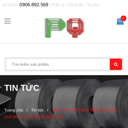
0906.892.569
(THỨ 2 - CN:9:00 - 18:00)
HOTLINE:
0
TIN TỨC
Trang chủ
/
Tin tức
/
INOX GÒ VẤP / GIÁ RẺ/ GIÁ MỚI /
GIÁ INOX 304 / INOX PHÚ QUÝ