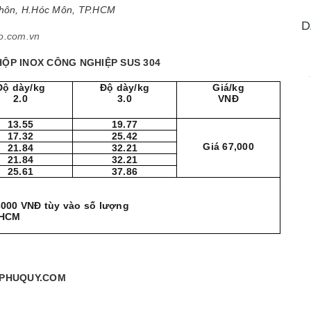
Thôn, H.Hóc Môn, TP.HCM
D
o.com.vn
 HỘP INOX CÔNG NGHIỆP SUS 304
Độ dày/kg
Độ dày/kg
Giá/kg
2.0
3.0
VNĐ
13.55
19.77
17.32
25.42
Giá 67,000
21.84
32.21
21.84
32.21
25.61
37.86
 3000 VNĐ tùy vào số lượng
.HCM
PHUQUY.
COM