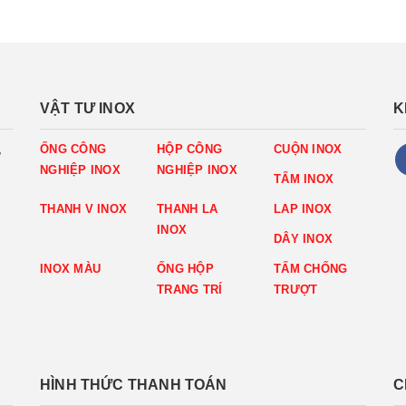
VẬT TƯ INOX
K
,
ỐNG CÔNG
HỘP CÔNG
CUỘN INOX
NGHIỆP INOX
NGHIỆP INOX
TẤM INOX
THANH V INOX
THANH LA
LAP INOX
INOX
DÂY INOX
INOX MÀU
ỐNG HỘP
TẤM CHỐNG
TRANG TRÍ
TRƯỢT
HÌNH THỨC THANH TOÁN
C