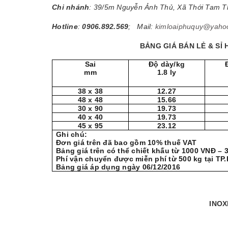
Chi nhánh
: 39/5m Nguyễn Ảnh Thủ, Xã Thới Tam 
Hotline
:
0906.892.569
; Mail:
kimloaiphuquy@yaho
BẢNG GIÁ BÁN LẺ & SỈ
Sai
Độ dày/kg
mm
1.8 ly
38 x 38
12.27
48 x 48
15.66
30 x 90
19.73
40 x 40
19.73
45 x 95
23.12
Ghi chú:
Đơn giá trên đã bao gồm 10% thuế VAT
Bảng giá trên có thể chiết khấu từ 1000 VNĐ –
Phí vận chuyển được miễn phí từ 500 kg tại TP
Bảng giá áp dụng ngày 06/12/2016
INOX