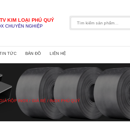
TV KIM LOẠI PHÚ QUÝ
OX CHUYÊN NGHIỆP
TIN TỨC
BẢN ĐỒ
LIÊN HỆ
GIÁ HỘP INOX / GIÁ RẺ / INOX PHÚ QUÝ