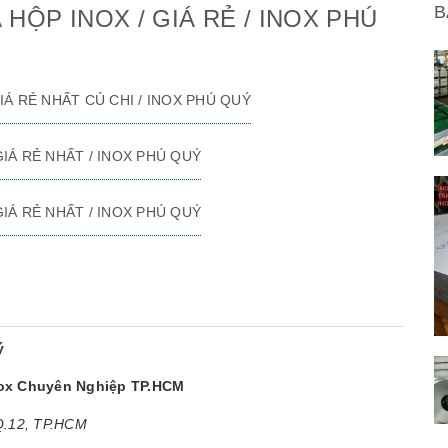
B
 HỘP INOX / GIÁ RẺ / INOX PHÚ
 GIÁ RẺ NHẤT CỦ CHI / INOX PHÚ QUÝ
 GIÁ RẺ NHẤT / INOX PHÚ QUÝ
 GIÁ RẺ NHẤT / INOX PHÚ QUÝ
ý
nox Chuyên Nghiệp TP.HCM
 Q.12, TP.HCM