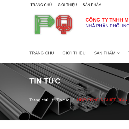
TRANG CHỦ
GIỚI THIỆU
SẢN PHẨM
CÔNG TY TNHH M
NHÀ PHÂN PHỐI IN
TRANG CHỦ
GIỚI THIỆU
SẢN PHẨM
TIN TỨC
Trang chủ
/
Tin tức
/
HỘP CÔNG NGHIỆP 304 / 