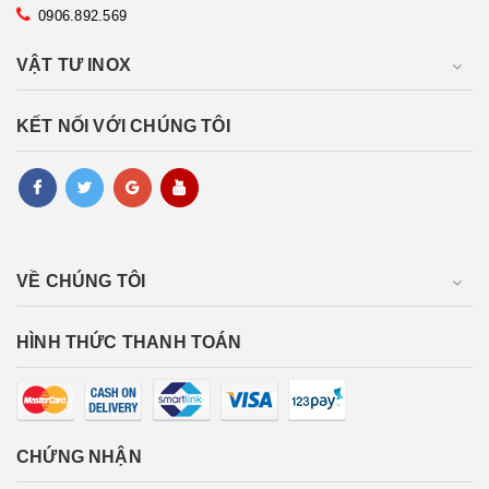
0906.892.569
VẬT TƯ INOX
KẾT NỐI VỚI CHÚNG TÔI
VỀ CHÚNG TÔI
HÌNH THỨC THANH TOÁN
CHỨNG NHẬN