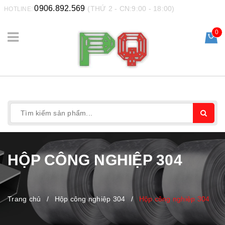
0906.892.569
(THỨ 2 - CN:9:00 - 18:00)
HOTLINE:
0
HỘP CÔNG NGHIỆP 304
Trang chủ
/
Hộp công nghiệp 304
/
Hộp công nghiệp 304