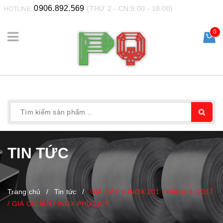
0906.892.569
(THỨ 2 - CN:9:00 - 18:00)
HOTLINE:
0
TIN TỨC
Trang chủ
/
Tin tức
/
GIÁ CÂY V INOX 201 THÁNG 9 /2017
/ GIÁ CHUẨN / INOX PHÚ QUÝ