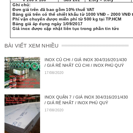
Ghi chú:
Đơn giá trên đã bao gồm 10% thuế VAT
Bảng giá trên có thể chiết khấu từ 1000 VNĐ – 2000 VNĐ
Phí vận chuyển được miễn phí từ 500 kg tại TP.HCM
Bảng giá áp dụng ngày 1/09/2017
Giá inox được cập nhật liên tục trong phần tin tức
BÀI VIẾT XEM NHIỀU
INOX CỦ CHI / GIÁ INOX 304/316/201/430
/ GIÁ RẺ NHẤT CỦ CHI / INOX PHÚ QUÝ
17/08/2020
INOX QUẬN 7 / GIÁ INOX 304/316/201/430
/ GIÁ RẺ NHẤT / INOX PHÚ QUÝ
17/08/2020