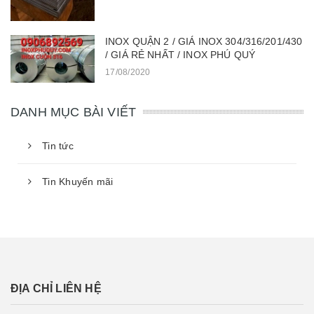
INOX QUẬN 2 / GIÁ INOX 304/316/201/430
/ GIÁ RẺ NHẤT / INOX PHÚ QUÝ
17/08/2020
DANH MỤC BÀI VIẾT
Tin tức
Tin Khuyến mãi
ĐỊA CHỈ LIÊN HỆ