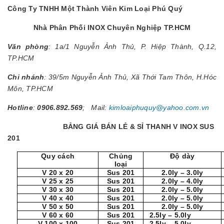
Công Ty TNHH Một Thành Viên Kim Loại Phú Quý
Nhà Phân Phối INOX Chuyên Nghiệp TP.HCM
Văn phòng
: 1a/1 Nguyễn Ảnh Thủ, P. Hiệp Thành, Q.12,
TP.HCM
Chi nhánh
: 39/5m Nguyễn Ảnh Thủ, Xã Thới Tam Thôn, H.Hóc
Môn, TP.HCM
Hotline
:
0906.892.569
; Mail:
kimloaiphuquy@yahoo.com.vn
BẢNG GIÁ BÁN LẺ & SỈ THANH V INOX SUS
201
Quy cách
Chủng
Độ dày
loại
V 20 x 20
Sus 201
2.0ly – 3.0ly
V 25 x 25
Sus 201
2.0ly – 4.0ly
V 30 x 30
Sus 201
2.0ly – 5.0ly
V 40 x 40
Sus 201
2.0ly – 5.0ly
V 50 x 50
Sus 201
2.0ly – 5.0ly
V 60 x 60
Sus 201
2.5ly – 5.0ly
V 100 x 100
Sus 201
2.5ly – 5.0ly