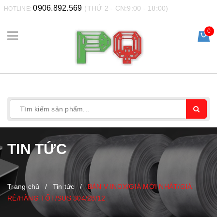
0906.892.569
(THỨ 2 - CN:9:00 - 18:00)
HOTLINE:
0
TIN TỨC
Trang chủ
/
Tin tức
/
BÁN V INOX/GIÁ MỚI NHẤT/GIÁ
RẺ/HÀNG TỐT/SUS 304/28/12