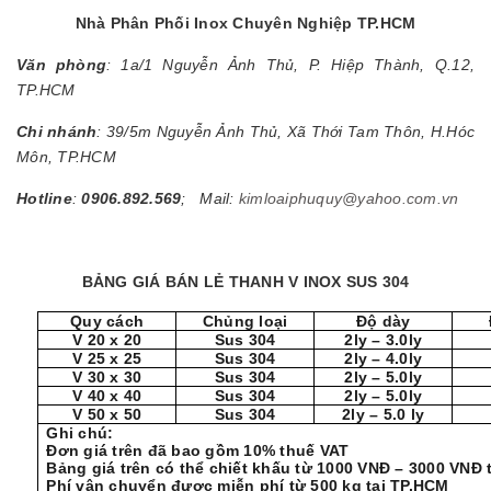
Nhà Phân Phối Inox Chuyên Nghiệp TP.HCM
Văn phòng
: 1a/1 Nguyễn Ảnh Thủ, P. Hiệp Thành, Q.12,
TP.HCM
Chi nhánh
: 39/5m Nguyễn Ảnh Thủ, Xã Thới Tam Thôn, H.Hóc
Môn, TP.HCM
Hotline
:
0906.892.569
; Mail:
kimloaiphuquy@yahoo.com.vn
BẢNG GIÁ BÁN LẺ THANH V INOX SUS 304
Quy cách
Chủng loại
Độ dày
V 20 x 20
Sus 304
2ly – 3.0ly
V 25 x 25
Sus 304
2ly – 4.0ly
V 30 x 30
Sus 304
2ly – 5.0ly
V 40 x 40
Sus 304
2ly – 5.0ly
V 50 x 50
Sus 304
2ly – 5.0 ly
Ghi chú:
Đơn giá trên đã bao gồm 10% thuế VAT
Bảng giá trên có thể chiết khấu từ 1000 VNĐ – 3000 VNĐ
Phí vận chuyển được miễn phí từ 500 kg tại TP.HCM