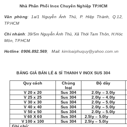
Nhà Phân Phối Inox Chuyên Nghiệp TP.HCM
Văn phòng
: 1a/1 Nguyễn Ảnh Thủ, P. Hiệp Thành, Q.12,
TP.HCM
Chi nhánh
: 39/5m Nguyễn Ảnh Thủ, Xã Thới Tam Thôn, H.Hóc
Môn, TP.HCM
Hotline
:
0906.892.569
; Mail:
kimloaiphuquy@yahoo.com.vn
BẢNG GIÁ BÁN LẺ & SỈ THANH V INOX SUS 304
Quy cách
Chủng
Độ dày
loại
V 20 x 20
Sus 304
2.0ly – 3.0ly
V 25 x 25
Sus 304
2.0ly – 4.0ly
V 30 x 30
Sus 304
2.0ly – 5.0ly
V 40 x 40
Sus 304
2.0ly – 5.0ly
V 50 x 50
Sus 304
2.0ly – 5.0ly
V 60 X 60
Sus 304
2.5ly – 5.0ly
V 100 x 100
Sus 304
2.5ly – 5.0ly
Ghi chú: