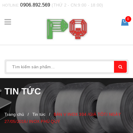
0906.892.569
(THỨ 2 - CN:9:00 - 18:00)
HOTLINE:
0
TIN TỨC
Trang chủ
/
Tin tức
/
BÁN V INOX 304 /GIÁ TỐT/ NGÀY
27/05/2016/ INOX PHÚ QUÝ