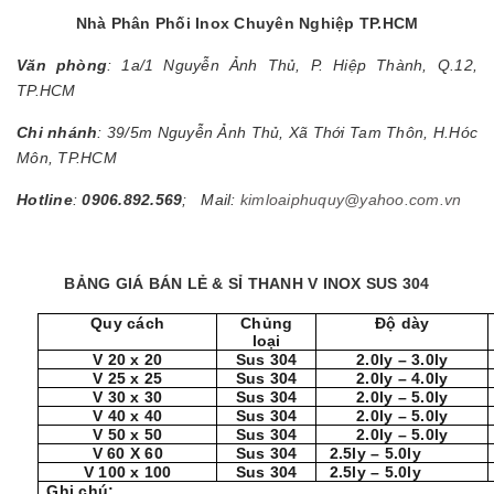
Nhà Phân Phối Inox Chuyên Nghiệp TP.HCM
Văn phòng
: 1a/1 Nguyễn Ảnh Thủ, P. Hiệp Thành, Q.12,
TP.HCM
Chi nhánh
: 39/5m Nguyễn Ảnh Thủ, Xã Thới Tam Thôn, H.Hóc
Môn, TP.HCM
Hotline
:
0906.892.569
; Mail:
kimloaiphuquy@yahoo.com.vn
BẢNG GIÁ BÁN LẺ & SỈ THANH V INOX SUS 304
Quy cách
Chủng
Độ dày
loại
V 20 x 20
Sus 304
2.0ly – 3.0ly
V 25 x 25
Sus 304
2.0ly – 4.0ly
V 30 x 30
Sus 304
2.0ly – 5.0ly
V 40 x 40
Sus 304
2.0ly – 5.0ly
V 50 x 50
Sus 304
2.0ly – 5.0ly
V 60 X 60
Sus 304
2.5ly – 5.0ly
V 100 x 100
Sus 304
2.5ly – 5.0ly
Ghi chú: