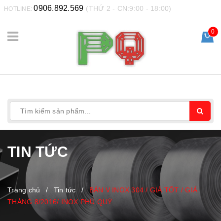
0906.892.569
(THỨ 2 - CN:9:00 - 18:00)
HOTLINE:
0
TIN TỨC
Trang chủ
/
Tin tức
/
BÁN V INOX 304 / GIÁ TỐT / GIÁ
THÁNG 8/2016/ INOX PHÚ QUÝ