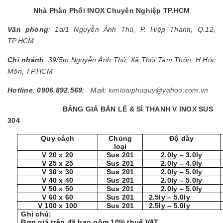
Nhà Phân Phối INOX Chuyên Nghiệp TP.HCM
Văn phòng
: 1a/1 Nguyễn Ảnh Thủ, P. Hiệp Thành, Q.12,
TP.HCM
Chi nhánh
: 39/5m Nguyễn Ảnh Thủ, Xã Thới Tam Thôn, H.Hóc
Môn, TP.HCM
Hotline
:
0906.892.569
; Mail:
kimloaiphuquy@yahoo.com.vn
BẢNG GIÁ BÁN LẺ & SỈ THANH V INOX SUS
304
Quy cách
Chủng
Độ dày
loại
V 20 x 20
Sus 201
2.0ly – 3.0ly
V 25 x 25
Sus 201
2.0ly – 4.0ly
V 30 x 30
Sus 201
2.0ly – 5.0ly
V 40 x 40
Sus 201
2.0ly – 5.0ly
V 50 x 50
Sus 201
2.0ly – 5.0ly
V 60 x 60
Sus 201
2.5ly – 5.0ly
V 100 x 100
Sus 201
2.5ly – 5.0ly
Ghi chú:
Đơn giá trên đã bao gồm 10% thuế VAT