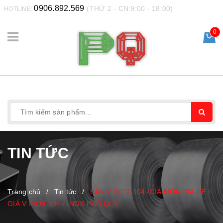
0906.892.569
(THỨ 2 - CN:9:00 - 18:00)
HOTLINE:
0
TIN TỨC
Trang chủ
/
Tin tức
/
BÁN V INOX 304 /GIÁ MỚI/ GIÁ RẺ /
GIÁ V INOX 304 / INOX PHÚ QUÝ