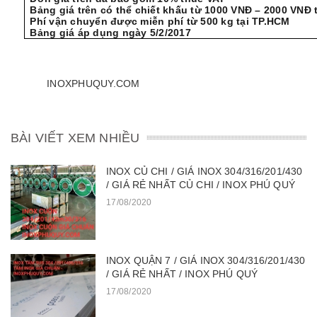
Bảng giá trên có thể chiết khấu từ 1000 VNĐ – 2000 VNĐ
Phí vận chuyển được miễn phí từ 500 kg tại TP.HCM
Bảng giá áp dụng ngày 5/2/2017
INOXPHUQUY.COM
BÀI VIẾT XEM NHIỀU
INOX CỦ CHI / GIÁ INOX 304/316/201/430
/ GIÁ RẺ NHẤT CỦ CHI / INOX PHÚ QUÝ
17/08/2020
INOX QUẬN 7 / GIÁ INOX 304/316/201/430
/ GIÁ RẺ NHẤT / INOX PHÚ QUÝ
17/08/2020