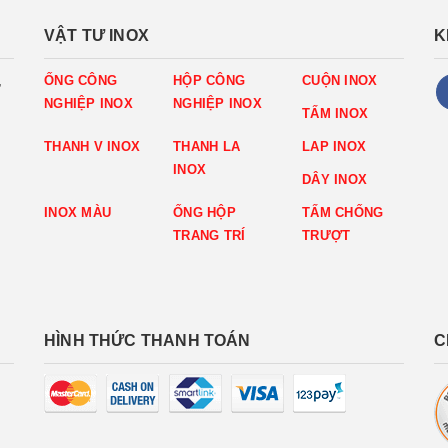
VẬT TƯ INOX
K
,
ỐNG CÔNG
HỘP CÔNG
CUỘN INOX
NGHIỆP INOX
NGHIỆP INOX
TẤM INOX
THANH V INOX
THANH LA
LAP INOX
INOX
DÂY INOX
INOX MÀU
ỐNG HỘP
TẤM CHỐNG
TRANG TRÍ
TRƯỢT
HÌNH THỨC THANH TOÁN
C