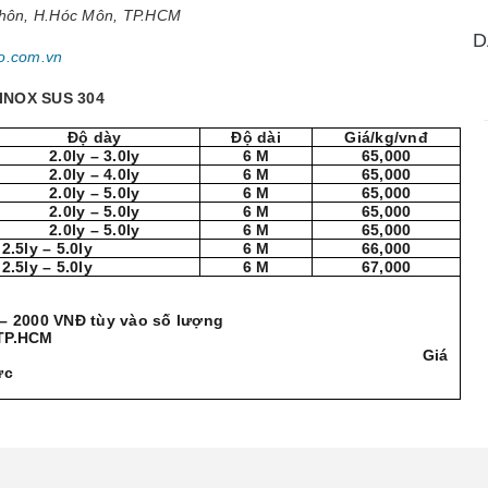
Thôn, H.Hóc Môn, TP.HCM
D
o.com.vn
INOX SUS 304
Độ dày
Độ dài
Giá/kg/vnđ
2.0ly – 3.0ly
6 M
65,000
2.0ly – 4.0ly
6 M
65,000
2.0ly – 5.0ly
6 M
65,000
2.0ly – 5.0ly
6 M
65,000
2.0ly – 5.0ly
6 M
65,000
2.5ly – 5.0ly
6 M
66,000
2.5ly – 5.0ly
6 M
67,000
 – 2000 VNĐ tùy vào số lượng
 TP.HCM
g ngày 26/11/2017 Giá
ức