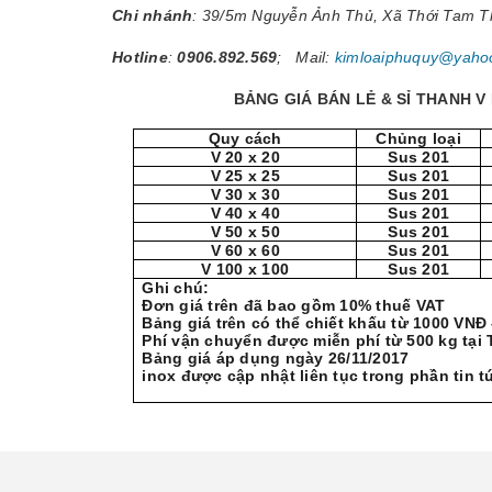
Chi nhánh
: 39/5m Nguyễn Ảnh Thủ, Xã Thới Tam 
Hotline
:
0906.892.569
; Mail:
kimloaiphuquy@yaho
BẢNG GIÁ BÁN LẺ & SỈ THANH V 
Quy cách
Chủng loại
V 20 x 20
Sus 201
V 25 x 25
Sus 201
V 30 x 30
Sus 201
V 40 x 40
Sus 201
V 50 x 50
Sus 201
V 60 x 60
Sus 201
V 100 x 100
Sus 201
Ghi chú:
Đơn giá trên đã bao gồm 10% thuế VAT
Bảng giá trên có thể chiết khấu từ 1000 VNĐ
Phí vận chuyển được miễn phí từ 500 kg tại
Bảng giá áp dụn
inox được cập nhật liên tục trong phần tin t