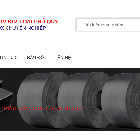
TV KIM LOẠI PHÚ QUÝ
OX CHUYÊN NGHIỆP
TIN TỨC
BẢN ĐỒ
LIÊN HỆ
 / GIÁ CHUẨN / INOX V / INOX PHÚ QUÝ