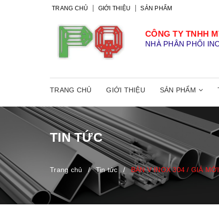
TRANG CHỦ
GIỚI THIỆU
SẢN PHẨM
CÔNG TY TNHH M
NHÀ PHÂN PHỐI IN
TRANG CHỦ
GIỚI THIỆU
SẢN PHẨM
TIN TỨC
Trang chủ
/
Tin tức
/
BÁN V INOX 304 / GIÁ MỚI