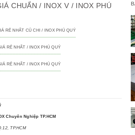
B
GIÁ CHUẨN / INOX V / INOX PHÚ
 GIÁ RẺ NHẤT CỦ CHI / INOX PHÚ QUÝ
 GIÁ RẺ NHẤT / INOX PHÚ QUÝ
 GIÁ RẺ NHẤT / INOX PHÚ QUÝ
ý
NOX Chuyên Nghiệp TP.HCM
 Q.12, TP.HCM