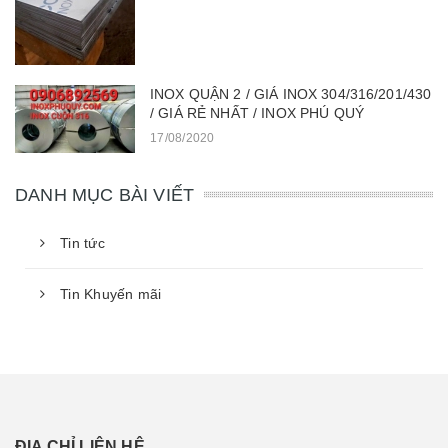
INOX QUẬN 2 / GIÁ INOX 304/316/201/430
/ GIÁ RẺ NHẤT / INOX PHÚ QUÝ
17/08/2020
DANH MỤC BÀI VIẾT
Tin tức
Tin Khuyến mãi
ĐỊA CHỈ LIÊN HỆ