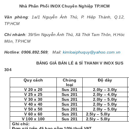
Nhà Phân Phối INOX Chuyên Nghiệp TP.HCM
Văn phòng
: 1a/1 Nguyễn Ảnh Thủ, P. Hiệp Thành, Q.12,
TP.HCM
Chi nhánh
: 39/5m Nguyễn Ảnh Thủ, Xã Thới Tam Thôn, H.Hóc
Môn, TP.HCM
Hotline
:
0906.892.569
; Mail:
kimloaiphuquy@yahoo.com.vn
BẢNG GIÁ BÁN LẺ & SỈ THANH V INOX SUS
304
Quy cách
Chủng
Độ dày
loại
V 20 x 20
Sus 201
2.0ly – 3.0ly
V 25 x 25
Sus 201
2.0ly – 4.0ly
V 30 x 30
Sus 201
2.0ly – 5.0ly
V 40 x 40
Sus 201
2.0ly – 5.0ly
V 50 x 50
Sus 201
2.0ly – 5.0ly
V 60 x 60
Sus 201
2.5ly – 5.0ly
V 100 x 100
Sus 201
2.5ly – 5.0ly
Ghi chú:
Đơn giá trên đã bao gồm 10% thuế VAT