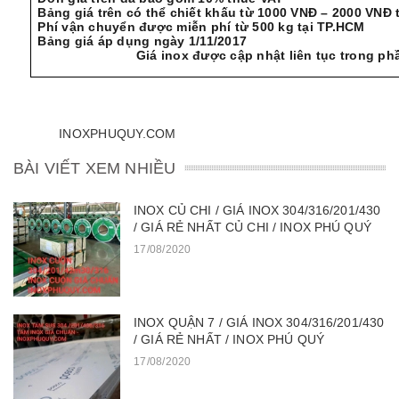
Bảng giá trên có thể chiết khấu từ 1000 VNĐ – 2000 VNĐ
Phí vận chuyển được miễn phí từ 500 kg tại TP.HCM
Bảng giá áp dụng ngày
Giá inox được cập nhật liên tục trong phần 
INOXPHUQUY.COM
BÀI VIẾT XEM NHIỀU
INOX CỦ CHI / GIÁ INOX 304/316/201/430
/ GIÁ RẺ NHẤT CỦ CHI / INOX PHÚ QUÝ
17/08/2020
INOX QUẬN 7 / GIÁ INOX 304/316/201/430
/ GIÁ RẺ NHẤT / INOX PHÚ QUÝ
17/08/2020