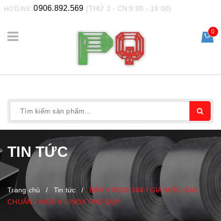
0906.892.569
(THỨ 2 - CN:9:00 - 18:00)
HOTLINE:
0
TIN TỨC
Trang chủ
/
Tin tức
/
BÁN V INOX 304 / GIÁ MỚI / GIÁ
CHUẨN / INOX V / INOX PHÚ QUÝ