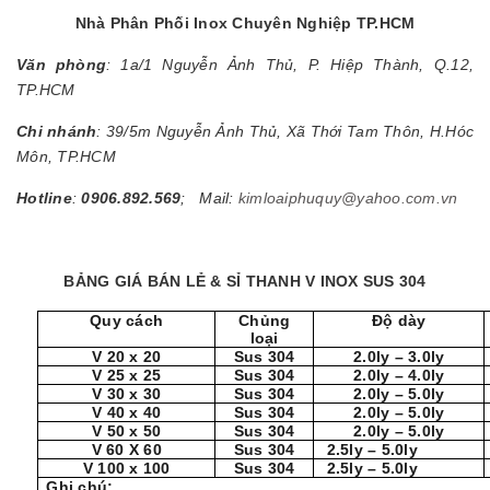
Nhà Phân Phối Inox Chuyên Nghiệp TP.HCM
Văn phòng
: 1a/1 Nguyễn Ảnh Thủ, P. Hiệp Thành, Q.12,
TP.HCM
Chi nhánh
: 39/5m Nguyễn Ảnh Thủ, Xã Thới Tam Thôn, H.Hóc
Môn, TP.HCM
Hotline
:
0906.892.569
; Mail:
kimloaiphuquy@yahoo.com.vn
BẢNG GIÁ BÁN LẺ & SỈ THANH V INOX SUS 304
Quy cách
Chủng
Độ dày
loại
V 20 x 20
Sus 304
2.0ly – 3.0ly
V 25 x 25
Sus 304
2.0ly – 4.0ly
V 30 x 30
Sus 304
2.0ly – 5.0ly
V 40 x 40
Sus 304
2.0ly – 5.0ly
V 50 x 50
Sus 304
2.0ly – 5.0ly
V 60 X 60
Sus 304
2.5ly – 5.0ly
V 100 x 100
Sus 304
2.5ly – 5.0ly
Ghi chú: