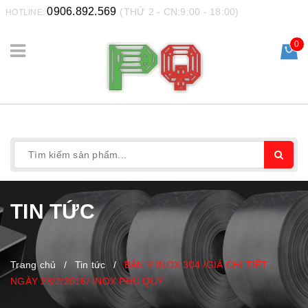
0906.892.569
(THỨ 2 - CN:9:00 - 18:00)
HOTLINE:
0
TIN TỨC
Trang chủ
/
Tin tức
/
BÁN V INOX 304 /GIÁ CHI TIẾT
NGÀY 28/2/2016/ INOX PHÚ QUÝ