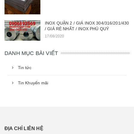
INOX QUẬN 2 / GIÁ INOX 304/316/201/430
/ GIÁ RẺ NHẤT / INOX PHÚ QUÝ
17/08/2020
DANH MỤC BÀI VIẾT
Tin tức
Tin Khuyến mãi
ĐỊA CHỈ LIÊN HỆ