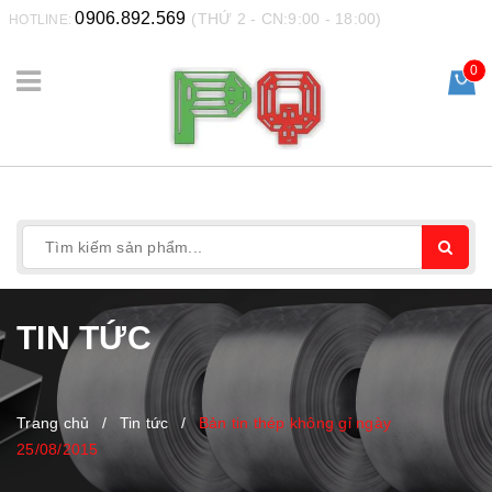
0906.892.569
(THỨ 2 - CN:9:00 - 18:00)
HOTLINE:
0
TIN TỨC
Trang chủ
/
Tin tức
/
Bản tin thép không gỉ ngày
25/08/2015