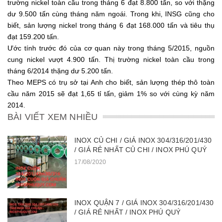
trường nickel toàn cầu trong tháng 6 đạt 8.800 tấn, so với thặng
dư 9.500 tấn cùng tháng năm ngoái. Trong khi, INSG cũng cho
biết, sản lượng nickel trong tháng 6 đạt 168.000 tấn và tiêu thụ
đạt 159.200 tấn.
Ước tính trước đó của cơ quan này trong tháng 5/2015, nguồn
cung nickel vượt 4.900 tấn. Thị trường nickel toàn cầu trong
tháng 6/2014 thặng dư 5.200 tấn.
Theo MEPS có trụ sở tại Anh cho biết, sản lượng thép thô toàn
cầu năm 2015 sẽ đạt 1,65 tỉ tấn, giảm 1% so với cùng kỳ năm
2014.
BÀI VIẾT XEM NHIỀU
INOX CỦ CHI / GIÁ INOX 304/316/201/430
/ GIÁ RẺ NHẤT CỦ CHI / INOX PHÚ QUÝ
17/08/2020
INOX QUẬN 7 / GIÁ INOX 304/316/201/430
/ GIÁ RẺ NHẤT / INOX PHÚ QUÝ