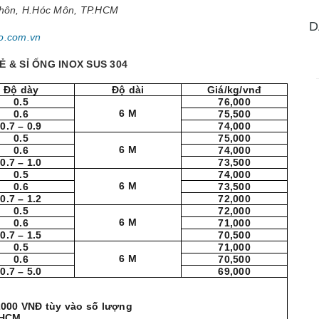
Thôn, H.Hóc Môn, TP.HCM
D
o.com.vn
Ẻ & SỈ ỐNG INOX SUS 304
Độ dày
Độ dài
Giá/kg/vnđ
0.5
76,000
6 M
0.6
75,500
0.7 – 0.9
74,000
0.5
75,000
6 M
0.6
74,000
0.7 – 1.0
73,500
0.5
74,000
6 M
0.6
73,500
0.7 – 1.2
72,000
0.5
72,000
6 M
0.6
71,000
0.7 – 1.5
70,500
0.5
71,000
6 M
0.6
70,500
0.7 – 5.0
69,000
 2000 VNĐ tùy vào số lượng
.HCM