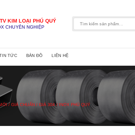
TV KIM LOẠI PHÚ QUÝ
OX CHUYÊN NGHIỆP
TIN TỨC
BẢN ĐỒ
LIÊN HỆ
MỚI / GIÁ CHUẨN / GIÁ 304 / INOX PHÚ QUÝ