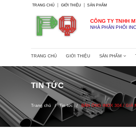
TRANG CHỦ
GIỚI THIỆU
SẢN PHẨM
CÔNG TY TNHH M
NHÀ PHÂN PHỐI IN
TRANG CHỦ
GIỚI THIỆU
SẢN PHẨM
TIN TỨC
Trang chủ
/
Tin tức
/
BÁN ỐNG INOX 304 / GIÁ 