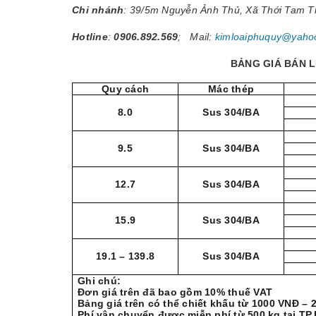
Chi nhánh
: 39/5m Nguyễn Ảnh Thủ, Xã Thới Tam 
Hotline
:
0906.892.569
; Mail:
kimloaiphuquy@yaho
BẢNG GIÁ BÁN L
Quy cách
Mác thép
8.0
Sus 304/BA
9.5
Sus 304/BA
12.7
Sus 304/BA
15.9
Sus 304/BA
19.1 – 139.8
Sus 304/BA
Ghi chú:
Đơn giá trên đã bao gồm 10% thuế VAT
Bảng giá trên có thể chiết khấu từ 1000 VNĐ –
Phí vận chuyển được miễn phí từ 500 kg tại TP