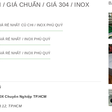
B
/ GIÁ CHUẨN / GIÁ 304 / INOX
 GIÁ RẺ NHẤT CỦ CHI / INOX PHÚ QUÝ
 GIÁ RẺ NHẤT / INOX PHÚ QUÝ
 GIÁ RẺ NHẤT / INOX PHÚ QUÝ
ý
NOX Chuyên Nghiệp TP.HCM
 Q.12, TP.HCM