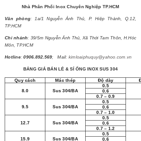
Nhà Phân Phối Inox Chuyên Nghiệp TP.HCM
Văn phòng
: 1a/1 Nguyễn Ảnh Thủ, P. Hiệp Thành, Q.12,
TP.HCM
Chi nhánh
: 39/5m Nguyễn Ảnh Thủ, Xã Thới Tam Thôn, H.Hóc
Môn, TP.HCM
Hotline
:
0906.892.569
; Mail:
kimloaiphuquy@yahoo.com.vn
BẢNG GIÁ BÁN LẺ & SỈ ỐNG INOX SUS 304
Quy cách
Mác thép
Độ dày
0.5
8.0
Sus 304/BA
0.6
0.7 – 0.9
0.5
9.5
Sus 304/BA
0.6
0.7 – 1.0
0.5
12.7
Sus 304/BA
0.6
0.7 – 1.2
0.5
15.9
Sus 304/BA
0.6