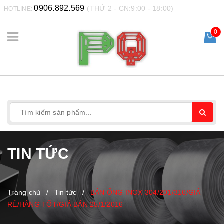
0906.892.569
(THỨ 2 - CN:9:00 - 18:00)
HOTLINE:
0
TIN TỨC
Trang chủ
/
Tin tức
/
BÁN ỐNG INOX 304/201/316/GIÁ
RẺ/HÀNG TỐT/GIÁ BÁN 25/1/2016