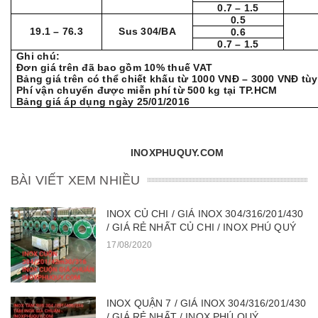
0.7 – 1.5
0.5
19.1 – 76.3
Sus 304/BA
0.6
0.7 – 1.5
Ghi chú:
Đơn giá trên đã bao gồm 10% thuế VAT
Bảng giá trên có thể chiết khấu từ 1000 VNĐ – 3000 VNĐ tù
Phí vận chuyển được miễn phí từ 500 kg tại TP.HCM
Bảng giá áp dụng ngày 25/01/2016
INOXPHUQUY.
COM
BÀI VIẾT XEM NHIỀU
INOX CỦ CHI / GIÁ INOX 304/316/201/430
/ GIÁ RẺ NHẤT CỦ CHI / INOX PHÚ QUÝ
17/08/2020
INOX QUẬN 7 / GIÁ INOX 304/316/201/430
/ GIÁ RẺ NHẤT / INOX PHÚ QUÝ