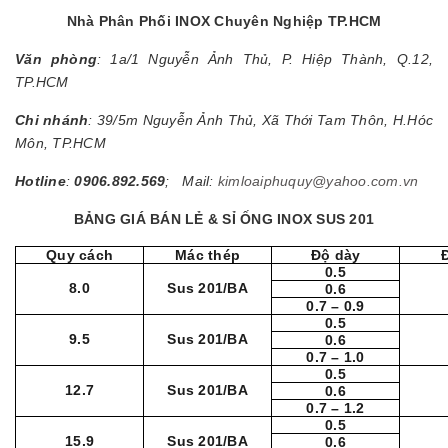
Nhà Phân Phối INOX Chuyên Nghiệp TP.HCM
Văn phòng
: 1a/1 Nguyễn Ảnh Thủ, P. Hiệp Thành, Q.12,
TP.HCM
Chi nhánh
: 39/5m Nguyễn Ảnh Thủ, Xã Thới Tam Thôn, H.Hóc
Môn, TP.HCM
Hotline
:
0906.892.569
; Mail:
kimloaiphuquy@yahoo.com.vn
BẢNG GIÁ BÁN LẺ & SỈ ỐNG INOX SUS 201
Quy cách
Mác thép
Độ dày
0.5
8.0
Sus 201/BA
0.6
0.7 – 0.9
0.5
9.5
Sus 201/BA
0.6
0.7 – 1.0
0.5
12.7
Sus 201/BA
0.6
0.7 – 1.2
0.5
15.9
Sus 201/BA
0.6