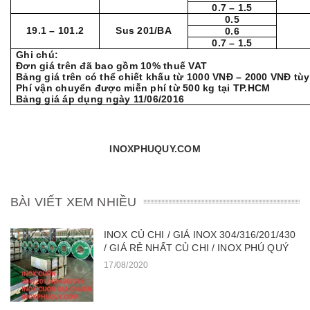
0.7 – 1.5
0.5
19.1 – 101.2
Sus 201/BA
0.6
0.7 – 1.5
Ghi chú:
Đơn giá trên đã bao gồm 10% thuế VAT
Bảng giá trên có thể chiết khấu từ 1000 VNĐ – 2000 VNĐ tù
Phí vận chuyển được miễn phí từ 500 kg tại TP.HCM
Bảng giá áp dụng ngày 11/06/2016
INOXPHUQUY.
COM
BÀI VIẾT XEM NHIỀU
INOX CỦ CHI / GIÁ INOX 304/316/201/430
/ GIÁ RẺ NHẤT CỦ CHI / INOX PHÚ QUÝ
17/08/2020