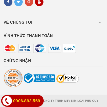
VỀ CHÚNG TÔI
HÌNH THỨC THANH TOÁN
CHỨNG NHẬN
0906.892.569
Bản quyền thuộc về
CÔNG TY TNHH MTV KIM LOẠI PHÚ QUÝ