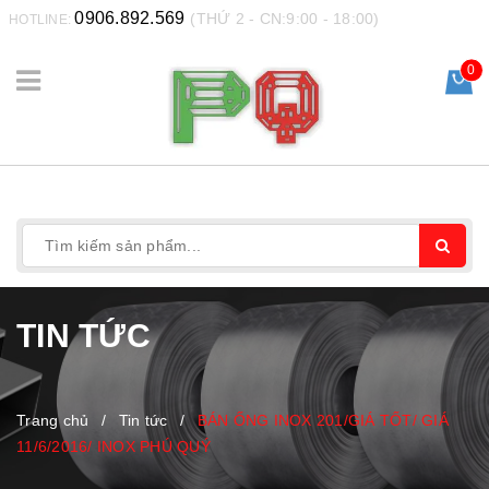
0906.892.569
(THỨ 2 - CN:9:00 - 18:00)
HOTLINE:
0
TIN TỨC
Trang chủ
/
Tin tức
/
BÁN ỐNG INOX 201/GIÁ TỐT/ GIÁ
11/6/2016/ INOX PHÚ QUÝ