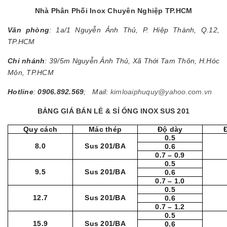
Nhà Phân Phối Inox Chuyên Nghiệp TP.HCM
Văn phòng
: 1a/1 Nguyễn Ảnh Thủ, P. Hiệp Thành, Q.12,
TP.HCM
Chi nhánh
: 39/5m Nguyễn Ảnh Thủ, Xã Thới Tam Thôn, H.Hóc
Môn, TP.HCM
Hotline
:
0906.892.569
; Mail:
kimloaiphuquy@yahoo.com.vn
BẢNG GIÁ BÁN LẺ & SỈ ỐNG INOX SUS 201
Quy cách
Mác thép
Độ dày
0.5
8.0
Sus 201/BA
0.6
0.7 – 0.9
0.5
9.5
Sus 201/BA
0.6
0.7 – 1.0
0.5
12.7
Sus 201/BA
0.6
0.7 – 1.2
0.5
15.9
Sus 201/BA
0.6