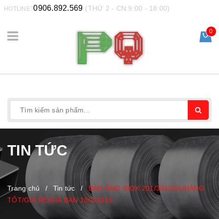
0906.892.569
(THỨ 2 - CN:9:00 - 18:00)
HOTLINE:
0
TIN TỨC
Trang chủ
/
Tin tức
/
BÁN ỐNG INOX 201/304/316/HÀNG
TỐT/GIÁ RẺ/GIÁ BÁN 18/2/2016