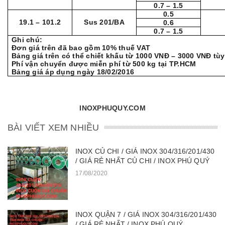
0.7 – 1.5
0.5
19.1 – 101.2
Sus 201/BA
0.6
0.7 – 1.5
Ghi chú:
Đơn giá trên đã bao gồm 10% thuế VAT
Bảng giá trên có thể chiết khấu từ 1000 VNĐ – 3000 VNĐ tù
Phí vận chuyển được miễn phí từ 500 kg tại TP.HCM
Bảng giá áp dụng ngày 18/02/2016
INOXPHUQUY.
COM
BÀI VIẾT XEM NHIỀU
INOX CỦ CHI / GIÁ INOX 304/316/201/430
/ GIÁ RẺ NHẤT CỦ CHI / INOX PHÚ QUÝ
17/08/2020
INOX QUẬN 7 / GIÁ INOX 304/316/201/430
/ GIÁ RẺ NHẤT / INOX PHÚ QUÝ