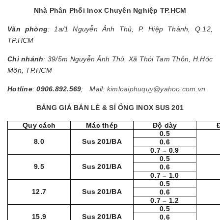
Nhà Phân Phối Inox Chuyên Nghiệp TP.HCM
Văn phòng
: 1a/1 Nguyễn Ảnh Thủ, P. Hiệp Thành, Q.12,
TP.HCM
Chi nhánh
: 39/5m Nguyễn Ảnh Thủ, Xã Thới Tam Thôn, H.Hóc
Môn, TP.HCM
Hotline
:
0906.892.569
; Mail:
kimloaiphuquy@yahoo.com.vn
BẢNG GIÁ BÁN LẺ & SỈ ỐNG INOX SUS 201
Quy cách
Mác thép
Độ dày
0.5
8.0
Sus 201/BA
0.6
0.7 – 0.9
0.5
9.5
Sus 201/BA
0.6
0.7 – 1.0
0.5
12.7
Sus 201/BA
0.6
0.7 – 1.2
0.5
15.9
Sus 201/BA
0.6