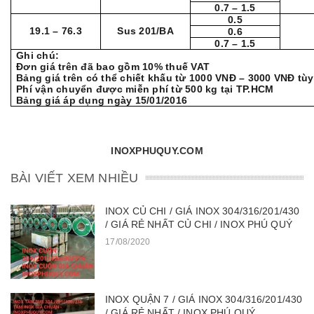
0.7 – 1.5
0.5
19.1 – 76.3
Sus 201/BA
0.6
0.7 – 1.5
Ghi chú:
Đơn giá trên đã bao gồm 10% thuế VAT
Bảng giá trên có thể chiết khấu từ 1000 VNĐ – 3000 VNĐ tù
Phí vận chuyển được miễn phí từ 500 kg tại TP.HCM
Bảng giá áp dụng ngày 15/01/2016
INOXPHUQUY.
COM
BÀI VIẾT XEM NHIỀU
INOX CỦ CHI / GIÁ INOX 304/316/201/430
/ GIÁ RẺ NHẤT CỦ CHI / INOX PHÚ QUÝ
17/08/2020
INOX QUẬN 7 / GIÁ INOX 304/316/201/430
/ GIÁ RẺ NHẤT / INOX PHÚ QUÝ