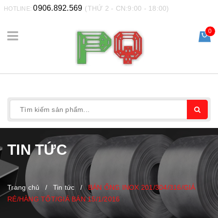
0906.892.569
(THỨ 2 - CN:9:00 - 18:00)
HOTLINE:
0
TIN TỨC
Trang chủ
/
Tin tức
/
BÁN ỐNG INOX 201/304/316/GIÁ
RẺ/HÀNG TỐT/GIÁ BÁN 15/1/2016