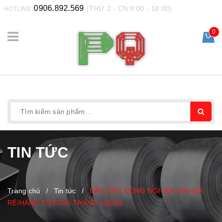
0906.892.569
(THỨ 2 - CN:9:00 - 18:00)
HOTLINE:
0
TIN TỨC
Trang chủ
/
Tin tức
/
BÁN ỐNG CÔNG NGHIỆP 304/GIÁ
RẺ/HÀNG TỐT/GIÁ THÁNG 1/2016