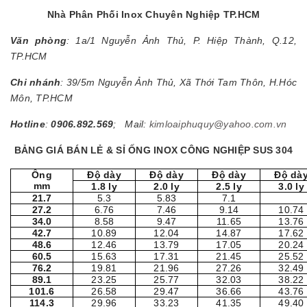
Nhà Phân Phối Inox Chuyên Nghiệp TP.HCM
Văn phòng
: 1a/1 Nguyễn Ảnh Thủ, P. Hiệp Thành, Q.12,
TP.HCM
Chi nhánh
: 39/5m Nguyễn Ảnh Thủ, Xã Thới Tam Thôn, H.Hóc
Môn, TP.HCM
Hotline
:
0906.892.569
; Mail:
kimloaiphuquy@yahoo.com.vn
BẢNG GIÁ BÁN LẺ & SỈ ỐNG INOX CÔNG NGHIỆP SUS 304
Ống
Độ dày
Độ dày
Độ dày
Độ dà
mm
1.8 ly
2.0 ly
2.5 ly
3.0 ly
21.7
5.3
5.83
7.1
27.2
6.76
7.46
9.14
10.74
34.0
8.58
9.47
11.65
13.76
42.7
10.89
12.04
14.87
17.62
48.6
12.46
13.79
17.05
20.24
60.5
15.63
17.31
21.45
25.52
76.2
19.81
21.96
27.26
32.49
89.1
23.25
25.77
32.03
38.22
101.6
26.58
29.47
36.66
43.76
114.3
29.96
33.23
41.35
49.40