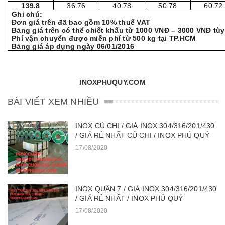
139.8
36.76
40.78
50.78
60.72
Ghi chú:
Đơn giá trên đã bao gồm 10% thuế VAT
Bảng giá trên có thể chiết khấu từ 1000 VNĐ – 3000 VNĐ tù
Phí vận chuyển được miễn phí từ 500 kg tại TP.HCM
Bảng giá áp dụng ngày 06/01/2016
INOXPHUQUY.COM
BÀI VIẾT XEM NHIỀU
INOX CỦ CHI / GIÁ INOX 304/316/201/430
/ GIÁ RẺ NHẤT CỦ CHI / INOX PHÚ QUÝ
17/08/2020
INOX QUẬN 7 / GIÁ INOX 304/316/201/430
/ GIÁ RẺ NHẤT / INOX PHÚ QUÝ
17/08/2020