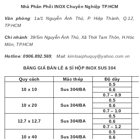
Nhà Phân Phối INOX Chuyên Nghiệp TP.HCM
Văn phòng
: 1a/1 Nguyễn Ảnh Thủ, P. Hiệp Thành, Q.12,
TP.HCM
Chi nhánh
: 39/5m Nguyễn Ảnh Thủ, Xã Thới Tam Thôn, H.Hóc
Môn, TP.HCM
Hotline
:
0906.892.569
; Mail:
kimloaiphuquy@yahoo.com.vn
BẢNG GIÁ BÁN LẺ & SỈ HỘP INOX SUS 304
Quy cách
Mác thép
Độ dày
0.5
10 x 10
Sus 304/BA
0.6
0.7 – 0.9
0.5
10 x 20
Sus 304/BA
0.6
0.7 – 1.0
0.5
12.7 x 12.7
Sus 304/BA
0.6
0.7 – 1.2
0.5
10 x 40
Sus 304/BA
0.6