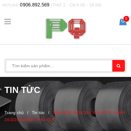
0906.892.569
(THỨ 2 - CN:9:00 - 18:00)
HOTLINE:
0
TIN TỨC
Trang chủ
/
Tin tức
/
BÁN HỘP INOX 304 /GIÁ TỐT/ NGÀY
24/3/2016/INOX PHÚ QUÝ