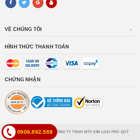
VỀ CHÚNG TÔI
HÌNH THỨC THANH TOÁN
CHỨNG NHẬN
0906.892.569
Bản quyền thuộc về
CÔNG TY TNHH MTV KIM LOẠI PHÚ QUÝ