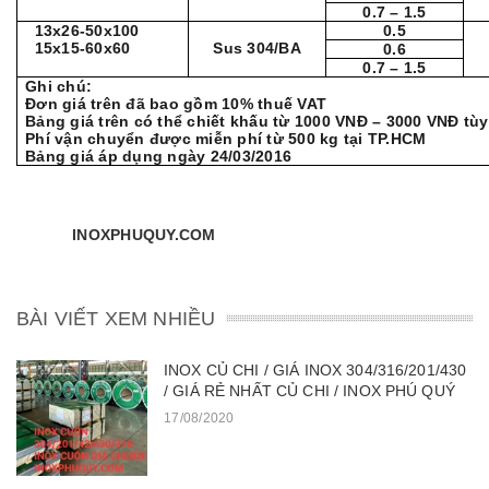
0.7 – 1.5
13x26-50x100
0.5
15x15-60x60
Sus 304/BA
0.6
0.7 – 1.5
Ghi chú:
Đơn giá trên đã bao gồm 10% thuế VAT
Bảng giá trên có thể chiết khấu từ 1000 VNĐ – 3000 VNĐ tù
Phí vận chuyển được miễn phí từ 500 kg tại TP.HCM
Bảng giá áp dụng ngày 24/03/2016
INOXPHUQUY.
COM
BÀI VIẾT XEM NHIỀU
INOX CỦ CHI / GIÁ INOX 304/316/201/430
/ GIÁ RẺ NHẤT CỦ CHI / INOX PHÚ QUÝ
17/08/2020