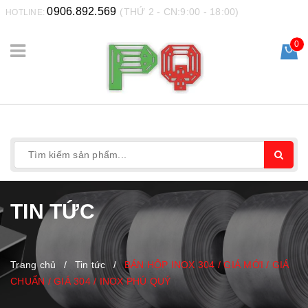
0906.892.569
(THỨ 2 - CN:9:00 - 18:00)
HOTLINE:
0
TIN TỨC
Trang chủ
/
Tin tức
/
BÁN HỘP INOX 304 / GIÁ MỚI / GIÁ
CHUẨN / GIÁ 304 / INOX PHÚ QUÝ