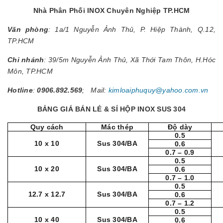
Nhà Phân Phối INOX Chuyên Nghiệp TP.HCM
Văn phòng
: 1a/1 Nguyễn Ảnh Thủ, P. Hiệp Thành, Q.12,
TP.HCM
Chi nhánh
: 39/5m Nguyễn Ảnh Thủ, Xã Thới Tam Thôn, H.Hóc
Môn, TP.HCM
Hotline
:
0906.892.569
; Mail:
kimloaiphuquy@yahoo.com.vn
BẢNG GIÁ BÁN LẺ & SỈ HỘP INOX SUS 304
Quy cách
Mác thép
Độ dày
0.5
10 x 10
Sus 304/BA
0.6
0.7 – 0.9
0.5
10 x 20
Sus 304/BA
0.6
0.7 – 1.0
0.5
12.7 x 12.7
Sus 304/BA
0.6
0.7 – 1.2
0.5
10 x 40
Sus 304/BA
0.6