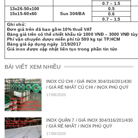
0.7 – 1.5
13x26-50x100
0.5
15x15-60x60
Sus 304/BA
0.6
0.7 – 1.5
Ghi chú:
Đơn giá trên đã bao gồm 10% thuế VAT
Bảng giá trên có thể chiết khấu từ 1000 VNĐ – 3000 VNĐ tù
Phí vận chuyển được miễn phí từ 500 kg tại TP.HCM
Bảng giá áp dụng ngày 1/19/2017
Giá inox được cập nhật liên tục trong phần tin tức
BÀI VIẾT XEM NHIỀU
INOX CỦ CHI / GIÁ INOX 304/316/201/430
/ GIÁ RẺ NHẤT CỦ CHI / INOX PHÚ QUÝ
17/08/2020
INOX QUẬN 7 / GIÁ INOX 304/316/201/430
/ GIÁ RẺ NHẤT / INOX PHÚ QUÝ
17/08/2020