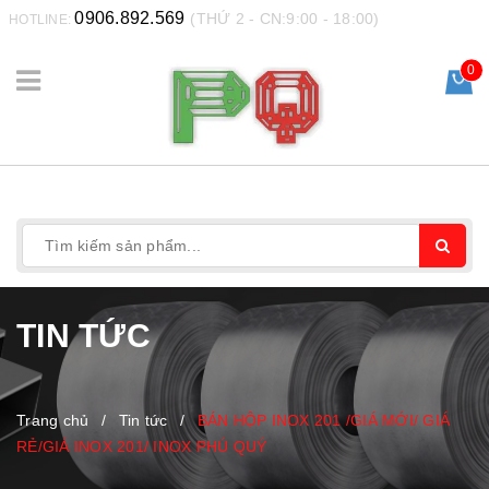
0906.892.569
(THỨ 2 - CN:9:00 - 18:00)
HOTLINE:
0
TIN TỨC
Trang chủ
/
Tin tức
/
BÁN HỘP INOX 201 /GIÁ MỚI/ GIÁ
RẺ/GIÁ INOX 201/ INOX PHÚ QUÝ