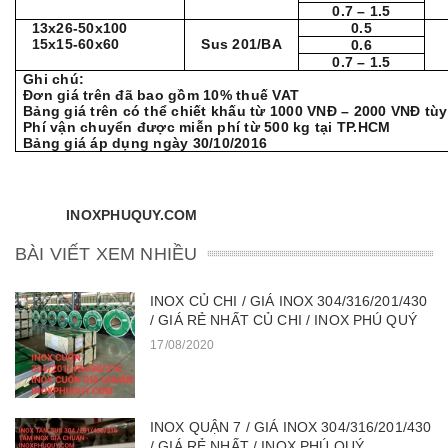
0.7 – 1.5
13x26-50x100
0.5
15x15-60x60
Sus 201/BA
0.6
0.7 – 1.5
Ghi chú:
Đơn giá trên đã bao gồm 10% thuế VAT
Bảng giá trên có thể chiết khấu từ 1000 VNĐ – 2000 VNĐ tù
Phí vận chuyển được miễn phí từ 500 kg tại TP.HCM
Bảng giá áp dụng ngày 30/10/2016
INOXPHUQUY.
COM
BÀI VIẾT XEM NHIỀU
INOX CỦ CHI / GIÁ INOX 304/316/201/430
/ GIÁ RẺ NHẤT CỦ CHI / INOX PHÚ QUÝ
17/08/2020
INOX QUẬN 7 / GIÁ INOX 304/316/201/430
/ GIÁ RẺ NHẤT / INOX PHÚ QUÝ