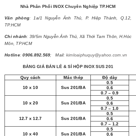
Nhà Phân Phối INOX Chuyên Nghiệp TP.HCM
Văn phòng
: 1a/1 Nguyễn Ảnh Thủ, P. Hiệp Thành, Q.12,
TP.HCM
Chi nhánh
: 39/5m Nguyễn Ảnh Thủ, Xã Thới Tam Thôn, H.Hóc
Môn, TP.HCM
Hotline
:
0906.892.569
; Mail:
kimloaiphuquy@yahoo.com.vn
BẢNG GIÁ BÁN LẺ & SỈ HỘP INOX SUS 201
Quy cách
Mác thép
Độ dày
0.5
10 x 10
Sus 201/BA
0.6
0.7 – 0.9
0.5
10 x 20
Sus 201/BA
0.6
0.7 – 1.0
0.5
12.7 x 12.7
Sus 201/BA
0.6
0.7 – 1.2
0.5
10 x 40
Sus 201/BA
0.6