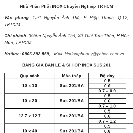
Nhà Phân Phối INOX Chuyên Nghiệp TP.HCM
Văn phòng
: 1a/1 Nguyễn Ảnh Thủ, P. Hiệp Thành, Q.12,
TP.HCM
Chi nhánh
: 39/5m Nguyễn Ảnh Thủ, Xã Thới Tam Thôn, H.Hóc
Môn, TP.HCM
Hotline
:
0906.892.569
; Mail:
kimloaiphuquy@yahoo.com.vn
BẢNG GIÁ BÁN LẺ & SỈ HỘP INOX SUS 201
Quy cách
Mác thép
Độ dày
0.5
10 x 10
Sus 201/BA
0.6
0.7 – 0.9
0.5
10 x 20
Sus 201/BA
0.6
0.7 – 1.0
0.5
12.7 x 12.7
Sus 201/BA
0.6
0.7 – 1.2
0.5
10 x 40
Sus 201/BA
0.6