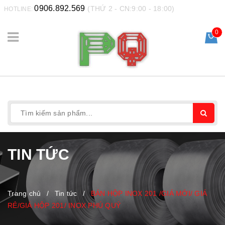
0906.892.569
(THỨ 2 - CN:9:00 - 18:00)
HOTLINE:
0
TIN TỨC
Trang chủ
/
Tin tức
/
BÁN HỘP INOX 201 /GIÁ MỚI/ GIÁ
RẺ/GIÁ HỘP 201/ INOX PHÚ QUÝ