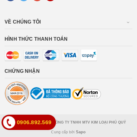
VỀ CHÚNG TÔI
HÌNH THỨC THANH TOÁN
CHỨNG NHẬN
0906.892.569
Bản quyền thuộc về
CÔNG TY TNHH MTV KIM LOẠI PHÚ QUÝ
Sapo
Cung cấp bởi