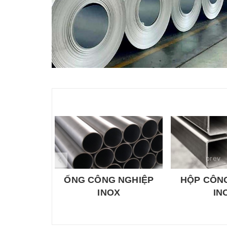
prev
ỐNG CÔNG NGHIỆP
HỘP CÔN
INOX
IN