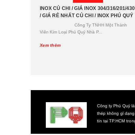
INOX CỦ CHI / GIÁ INOX 304/316/201/430
/ GIÁ RẺ NHẤT CỦ CHI / INOX PHÚ QUÝ
Công Ty TNHH Một Thành
Viên Kim Loại Phú Quý Nhà P...
Xem thêm
Công ty Phú Quý là
thép không gỉ dạng 
tín tại TP.HCM tro