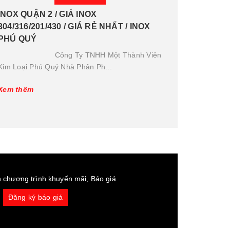
INOX QUẬN 2 / GIÁ INOX
304/316/201/430 / GIÁ RẺ NHẤT / INOX
PHÚ QUÝ
Công Ty TNHH Một Thành Viên
Kim Loại Phú Quý Nhà Phân Ph...
Xem thêm
 chương trình khuyến mãi, Báo giá
Đăng ký báo giá