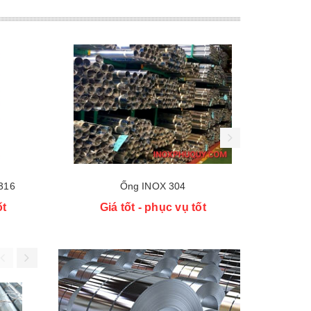
316
Ống INOX 304
Ốn
ốt
Giá tốt - phục vụ tốt
Gi