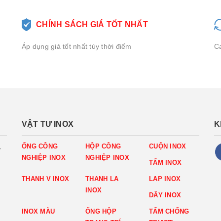
CHÍNH SÁCH GIÁ TỐT NHẤT
C
Áp dụng giá tốt nhất tùy thời điểm
VẬT TƯ INOX
K
,
ỐNG CÔNG
HỘP CÔNG
CUỘN INOX
NGHIỆP INOX
NGHIỆP INOX
TẤM INOX
THANH V INOX
THANH LA
LAP INOX
INOX
DÂY INOX
INOX MÀU
ỐNG HỘP
TẤM CHỐNG