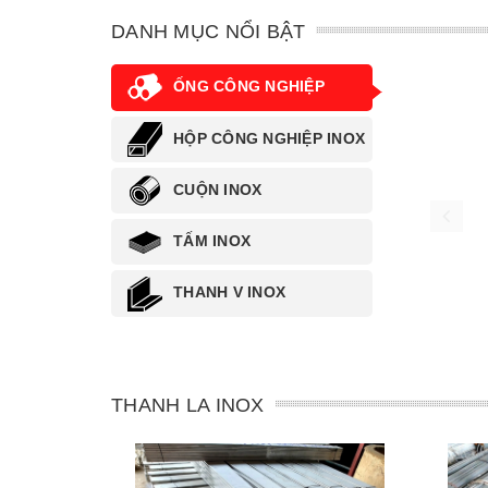
DANH MỤC NỔI BẬT
ỐNG CÔNG NGHIỆP
HỘP CÔNG NGHIỆP INOX
CUỘN INOX
TẤM INOX
THANH V INOX
THANH LA INOX