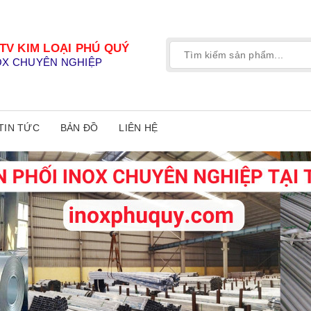
TV KIM LOẠI PHÚ QUÝ
OX CHUYÊN NGHIỆP
TIN TỨC
BẢN ĐỒ
LIÊN HỆ