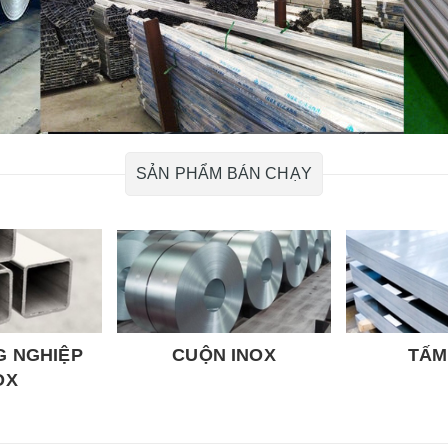
SẢN PHẨM BÁN CHẠY
G NGHIỆP
CUỘN INOX
TẤM
OX