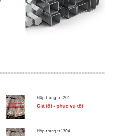
Lap inox 201
Giá tốt - phục vụ tốt
Giá 
Hộp trang trí 201
Giá tốt - phục vụ tốt
Hộp trang trí 304