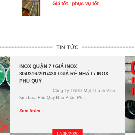
Giá tốt - phục vụ tốt
TIN TỨC
INOX QUẬN 7 / GIÁ INOX
304/316/201/430 / GIÁ RẺ NHẤT / INOX
PHÚ QUÝ
Công Ty TNHH Một Thành Viên
Kim Loại Phú Quý Nhà Phân Ph...
Xem thêm
17/08/2020